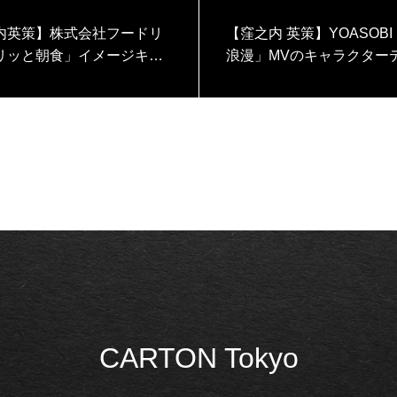
内英策】株式会社フードリ
【窪之内 英策】YOASOB
リッと朝食」イメージキャ
浪漫」MVのキャラクター
ー「プリンセス・パリッ
を手がけました
手がけました
CARTON Tokyo