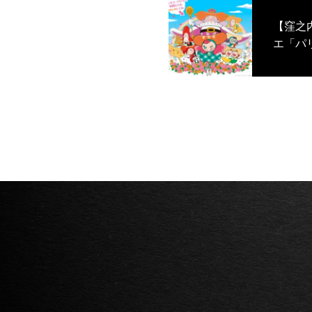
【窪之
エ「パ
ラクタ
ト」を