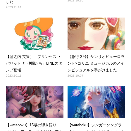
2023.10.16
した
2023.11.14
【窪之内 英策】「プリンセス ・
【急行２号】サンリオピューロラ
パリット と 仲間たち」LINEスタ
ンド×ゴリエ ミュージカルのメイ
ンプ登場
ンビジュアルを手がけました
2023.10.11
2023.10.07
【wataboku】15歳の弾き語り
【wataboku】シンガーソングラ