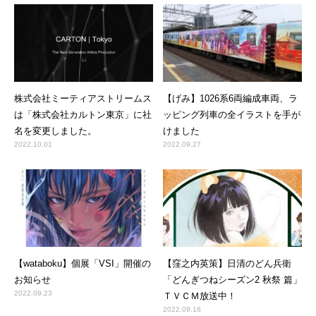
株式会社ミーティアストリームス
【げみ】1026系6両編成車両、ラ
は「株式会社カルトン東京」に社
ッピング列車の全イラストを手が
名を変更しました。
けました
2022.10.01
2022.09.27
【wataboku】個展「VSI」開催の
【窪之内英策】日清のどん兵衛
お知らせ
「どんぎつねシーズン2 秋祭 篇」
2022.09.23
ＴＶＣＭ放送中！
2022.09.16