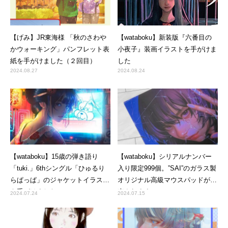
【げみ】JR東海様 「秋のさわや
【wataboku】新装版『六番目の
かウォーキング」パンフレット表
小夜子』装画イラストを手がけま
紙を手がけました（２回目）
した
2024.08.27
2024.08.24
【wataboku】15歳の弾き語り
【wataboku】シリアルナンバー
「tuki.」6thシングル「ひゅるり
入り限定999個。”SAI”のガラス製
らぱっぱ」のジャケットイラスト
オリジナル高級マウスパッドが販
を手がけました
売されます
2024.07.24
2024.07.15