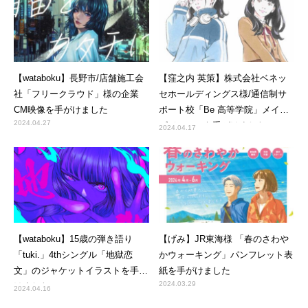
【wataboku】長野市/店舗施工会
【窪之内 英策】株式会社ベネッ
社「フリークラウド」様の企業
セホールディングス様/通信制サ
CM映像を手がけました
ポート校「Be 高等学院」メイン
2024.04.27
ビジュアルを手がけました
2024.04.17
【wataboku】15歳の弾き語り
【げみ】JR東海様 「春のさわや
「tuki.」4thシングル「地獄恋
かウォーキング」パンフレット表
文」のジャケットイラストを手が
紙を手がけました
2024.03.29
けました
2024.04.16