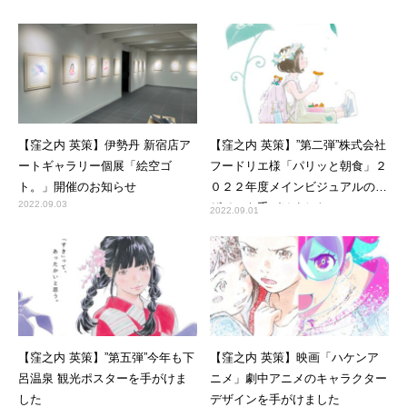
【窪之内 英策】伊勢丹 新宿店ア
【窪之内 英策】”第二弾”株式会社
ートギャラリー個展「絵空ゴ
フードリエ様「パリッと朝食」２
ト。」開催のお知らせ
０２２年度メインビジュアルのデ
2022.09.03
ザインを手がけました
2022.09.01
【窪之内 英策】”第五弾”今年も下
【窪之内 英策】映画「ハケンア
呂温泉 観光ポスターを手がけま
ニメ」劇中アニメのキャラクター
した
デザインを手がけました