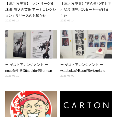
【窪之内 英策】「パ・リーグ６
【窪之内 英策】”第八弾”今年も下
球団×窪之内英策 アートコレクシ
呂温泉 観光ポスターを手がけま
ョン」リリースのお知らせ
した
2025.07.14
2025.06.14
ー ゲストアレンジメント ー
ー ゲストアレンジメント ー
neco先生＠Düsseldorf/German
wataboku＠Basel/Switzerland
2025.06.10
2025.06.02