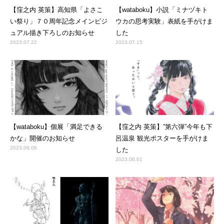
【窪之内 英策】高知県「よさこ
【wataboku】小説「ミナヅキト
い祭り」７０周年記念メインビジ
ウカの思考実験」表紙を手がけま
ュアル描き下ろしのお知らせ
した
2023.07.22
2023.07.15
【wataboku】個展「満足できる
【窪之内 英策】”第六弾”今年も下
かな」開催のお知らせ
呂温泉 観光ポスターを手がけま
2023.06.06
した
2023.06.01