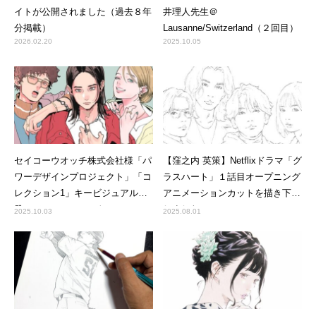
イトが公開されました（過去８年
井理人先生＠
分掲載）
Lausanne/Switzerland（２回目）
2026.02.20
2025.10.05
セイコーウオッチ株式会社様「パ
【窪之内 英策】Netflixドラマ「グ
ワーデザインプロジェクト」「コ
ラスハート」１話目オープニング
レクション1」キービジュアル開
アニメーションカットを描き下ろ
発にて、アーティストのアレン
しました
2025.10.03
2025.08.01
ジ、制作・納品管理を手がけまし
た。