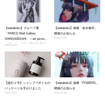
【wataboku】グループ展
【wataboku】個展「命令都市」
「PARCO Wall Gallery
開催のお知らせ
2022.10.26
SHINSAIBASHI ～art picnic
vol.2～」＠大阪心斎橋PARCO
2022.11.09
作品２点を展示・販売しました
【急行２号】シャンプーボトルの
【wataboku】個展「POWERS」
パッケージを手がけました
開催のお知らせ
2022.10.07
2022.10.06