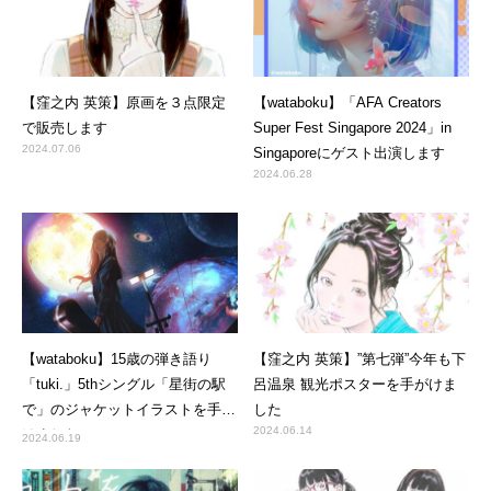
【窪之内 英策】原画を３点限定
【wataboku】「AFA Creators
で販売します
Super Fest Singapore 2024」in
2024.07.06
Singaporeにゲスト出演します
2024.06.28
【wataboku】15歳の弾き語り
【窪之内 英策】”第七弾”今年も下
「tuki.」5thシングル「星街の駅
呂温泉 観光ポスターを手がけま
で」のジャケットイラストを手が
した
2024.06.14
けました
2024.06.19