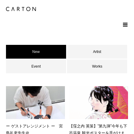
New
Artist
Event
Works
ー ゲストアレンジメント ー 宮
【窪之内 英策】”第九弾”今年も下
島礼吏先生＠
呂温泉 観光ポスターを手がけま