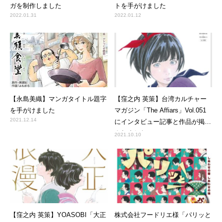
ガを制作しました
トを手がけました
2022.01.31
2022.01.12
【永島美織】マンガタイトル題字
【窪之内 英策】台湾カルチャー
を手がけました
マガジン「The Affiars」Vol.051
2021.12.14
にインタビュー記事と作品が掲載
されました
2021.10.10
【窪之内 英策】YOASOBI「大正
株式会社フードリエ様「パリッと