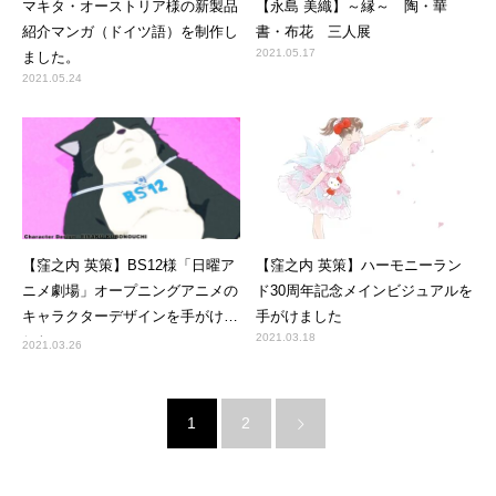
マキタ・オーストリア様の新製品
【永島 美織】～縁～ 陶・華
紹介マンガ（ドイツ語）を制作し
書・布花 三人展
2021.05.17
ました。
2021.05.24
【窪之内 英策】BS12様「日曜ア
【窪之内 英策】ハーモニーラン
ニメ劇場」オープニングアニメの
ド30周年記念メインビジュアルを
キャラクターデザインを手がけま
手がけました
2021.03.18
した
2021.03.26
1
2