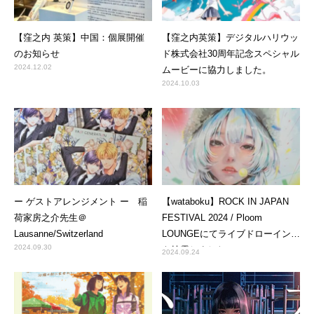
【窪之内 英策】中国：個展開催
【窪之内英策】デジタルハリウッ
のお知らせ
ド株式会社30周年記念スペシャル
2024.12.02
ムービーに協力しました。
2024.10.03
ー ゲストアレンジメント ー 稲
【wataboku】ROCK IN JAPAN
荷家房之介先生＠
FESTIVAL 2024 / Ploom
Lausanne/Switzerland
LOUNGEにてライブドローイング
2024.09.30
を披露しました
2024.09.24