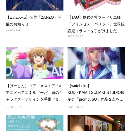
【wataboku】個展「ZANZO」開
【TAO】株式会社フードリエ様
催のお知らせ
「プリンセス・パリット」世界観
2023.03.24
設定イラストを手がけました
2023.03.20
【けーしん】ｄアニメストア「#
【wataboku】
アニメってエネルギーだ」編のキ
KDDI×KAMITSUBAKI STUDIO展
ャラクターデザインを手掛けまし
示会「prompt αU」作品２点を手
た
がけました
2023.03.15
2023.03.07