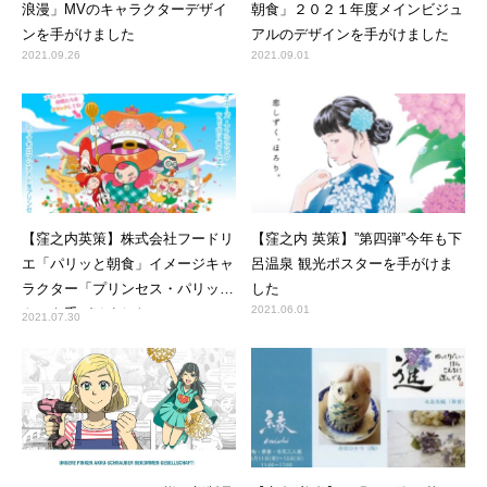
浪漫」MVのキャラクターデザイ
朝食」２０２１年度メインビジュ
ンを手がけました
アルのデザインを手がけました
2021.09.26
2021.09.01
【窪之内英策】株式会社フードリ
【窪之内 英策】”第四弾”今年も下
エ「パリッと朝食」イメージキャ
呂温泉 観光ポスターを手がけま
ラクター「プリンセス・パリッ
した
2021.06.01
ト」を手がけました
2021.07.30