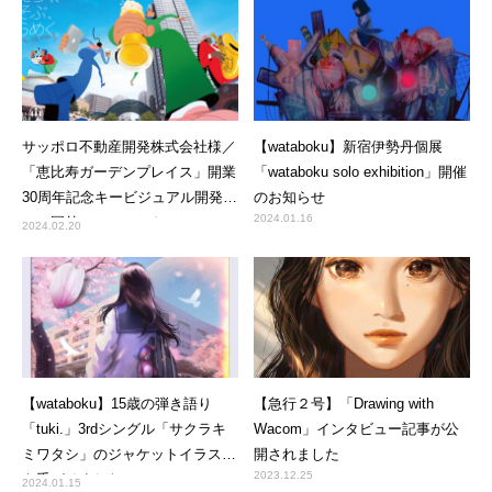
サッポロ不動産開発株式会社様／
【wataboku】新宿伊勢丹個展
「恵比寿ガーデンプレイス」開業
「wataboku solo exhibition」開催
30周年記念キービジュアル開発に
のお知らせ
2024.01.16
て、国外アーティストのアレン
2024.02.20
ジ、及び制作・納品管理を手がけ
ました。
【wataboku】15歳の弾き語り
【急行２号】「Drawing with
「tuki.」3rdシングル「サクラキ
Wacom」インタビュー記事が公
ミワタシ」のジャケットイラスト
開されました
2023.12.25
を手がけました
2024.01.15