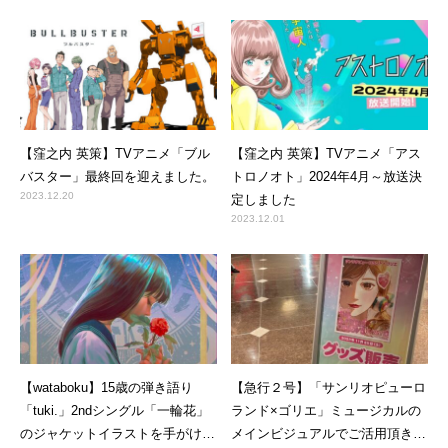
【窪之内 英策】TVアニメ「ブル
【窪之内 英策】TVアニメ「アス
バスター」最終回を迎えました。
トロノオト」2024年4月～放送決
2023.12.20
定しました
2023.12.01
【wataboku】15歳の弾き語り
【急行２号】「サンリオピューロ
「tuki.」2ndシングル「一輪花」
ランド×ゴリエ」ミュージカルの
のジャケットイラストを手がけま
メインビジュアルでご活用頂きま