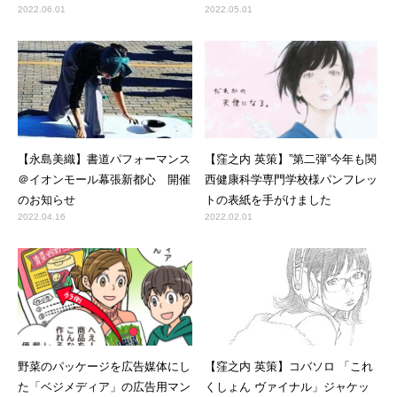
2022.06.01
2022.05.01
【永島美織】書道パフォーマンス
【窪之内 英策】”第二弾”今年も関
＠イオンモール幕張新都心 開催
西健康科学専門学校様パンフレッ
のお知らせ
トの表紙を手がけました
2022.04.16
2022.02.01
野菜のパッケージを広告媒体にし
【窪之内 英策】コバソロ 「これ
た「ベジメディア」の広告用マン
くしょん ヴァイナル」ジャケッ