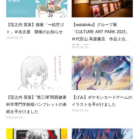
【窪之内 英策】個展「ー絵空ゴ
【wataboku】グループ展
ト」＠名古屋 開催のお知らせ
「CULTURE ART PARK 2023」
2023.02.15
＠代官山 蔦屋書店 作品２点を
展示・販売しました
2023.02.10
【窪之内 英策】”第三弾”関西健康
【げみ】ポケモンカードゲームの
科学専門学校様パンフレットの表
イラストを手がけました
2023.01.22
紙を手がけました
2023.02.01