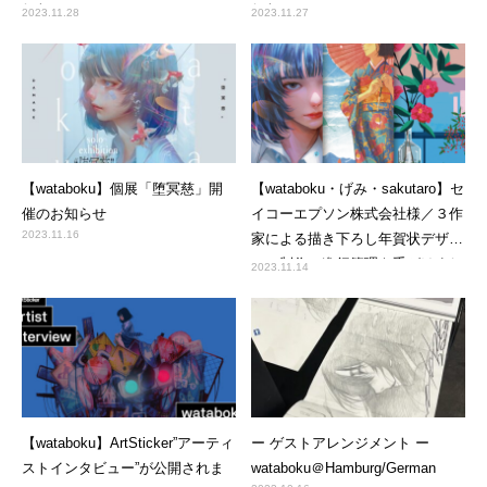
した
した。
2023.11.28
2023.11.27
【wataboku】個展「堕冥慈」開
【wataboku・げみ・sakutaro】セ
催のお知らせ
イコーエプソン株式会社様／３作
2023.11.16
家による描き下ろし年賀状デザイ
ンの制作・進行管理を手がけまし
2023.11.14
た
【wataboku】ArtSticker”アーティ
ー ゲストアレンジメント ー
ストインタビュー”が公開されま
wataboku＠Hamburg/German