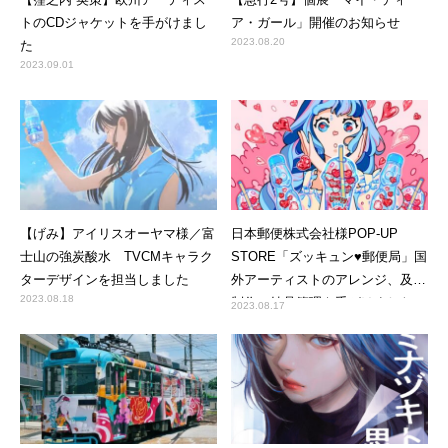
トのCDジャケットを手がけまし
ア・ガール」開催のお知らせ
2023.08.20
た
2023.09.01
【げみ】アイリスオーヤマ様／富
日本郵便株式会社様POP-UP
士山の強炭酸水 TVCMキャラク
STORE「ズッキュン♥郵便局」国
ターデザインを担当しました
外アーティストのアレンジ、及び
2023.08.18
制作・納品管理を手がけました。
2023.08.17