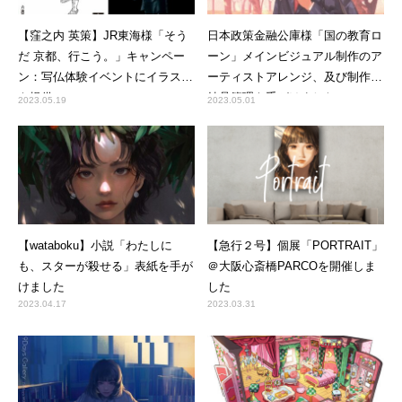
【窪之内 英策】JR東海様「そう
日本政策金融公庫様「国の教育ロ
だ 京都、行こう。」キャンペー
ーン」メインビジュアル制作のア
ン：写仏体験イベントにイラスト
ーティストアレンジ、及び制作・
を提供
納品管理を手がけました
2023.05.19
2023.05.01
【wataboku】小説「わたしに
【急行２号】個展「PORTRAIT」
も、スターが殺せる」表紙を手が
＠大阪心斎橋PARCOを開催しま
けました
した
2023.04.17
2023.03.31