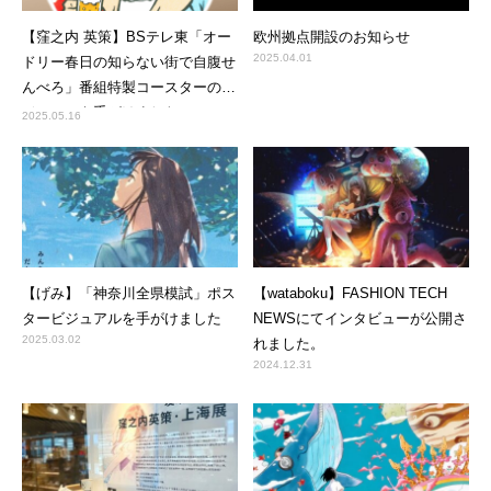
【窪之内 英策】BSテレ東「オー
欧州拠点開設のお知らせ
2025.04.01
ドリー春日の知らない街で自腹せ
んべろ」番組特製コースターのビ
ジュアルを手がけました
2025.05.16
【げみ】「神奈川全県模試」ポス
【wataboku】FASHION TECH
タービジュアルを手がけました
NEWSにてインタビューが公開さ
2025.03.02
れました。
2024.12.31