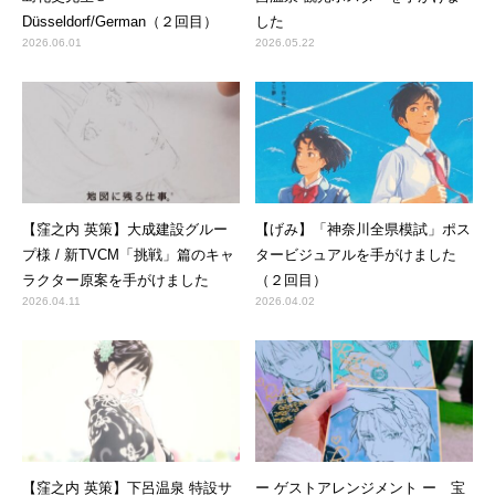
Düsseldorf/German（２回目）
した
2026.06.01
2026.05.22
【窪之内 英策】大成建設グルー
【げみ】「神奈川全県模試」ポス
プ様 / 新TVCM「挑戦」篇のキャ
タービジュアルを手がけました
ラクター原案を手がけました
（２回目）
2026.04.11
2026.04.02
【窪之内 英策】下呂温泉 特設サ
ー ゲストアレンジメント ー 宝