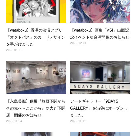
【wataboku】香港の決済アプリ
【wataboku】画集「VSI」出版記
「オクトパス」のカードデザイン
念イベント＠台湾開催のお知らせ
2022.12.01
を手がけました
2023.01.09
【永島美織】個展『故郷下関から
アートギャラリー「9DAYS
その先へ～ここから』＠大丸下関
GALLERY」を渋谷にオープンし
店 開催のお知らせ
ました。
2022.11.24
2022.11.12