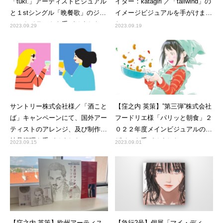
「tuki.」アーティストビジュアル
イター：katagiri ／「tailwind」の
と１stシングル「晩餐歌」のジャ
イメージビジュアルを手がけまし
ケットイラストを手がけました
た
2023.09.29
2023.09.19
サントリー株式会社様／「酒こと
【窪之内 英策】”第三弾”株式会社
ば」キャンペーンにて、国外アー
フードリエ様「パリッと朝食」２
ティストのアレンジ、及び制作・
０２２年度メインビジュアルのデ
納品管理を手がけました。
ザインを手がけました
2023.09.15
2023.09.01
【窪之内 英策】欧州アーティス
【急行2号】個展「マイ・ディ