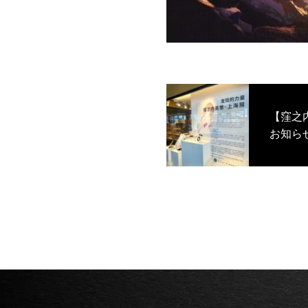
【窪之
お知ら