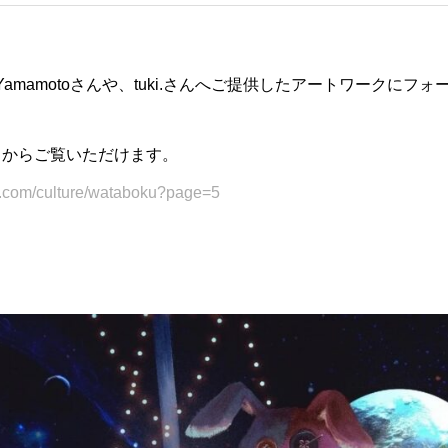
 Yamamotoさんや、tuki.さんへご提供したアートワークに
らからご覧いただけます。
o.com/culture/wataboku?page=5