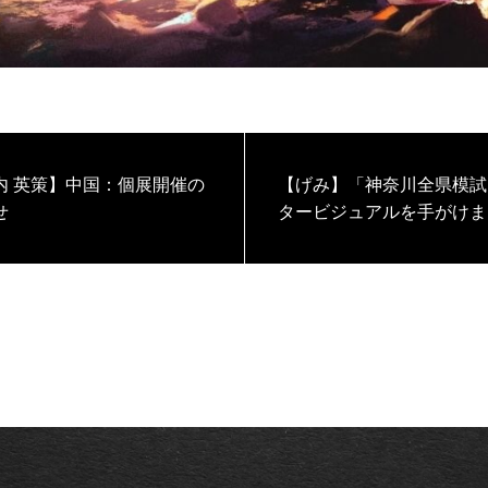
内 英策】中国：個展開催の
【げみ】「神奈川全県模試
せ
タービジュアルを手がけま