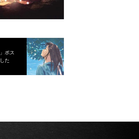
」ポス
した