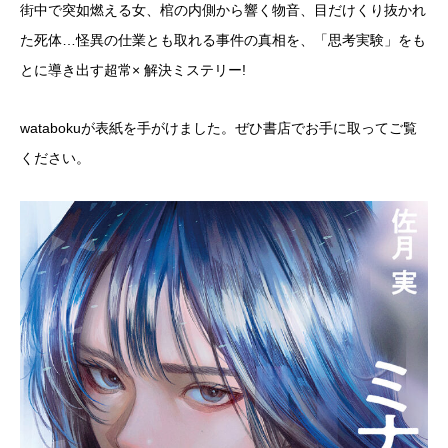
街中で突如燃える女、棺の内側から響く物音、目だけくり抜かれ
た死体…怪異の仕業とも取れる事件の真相を、「思考実験」をも
とに導き出す超常× 解決ミステリー!
watabokuが表紙を手がけました。ぜひ書店でお手に取ってご覧
ください。