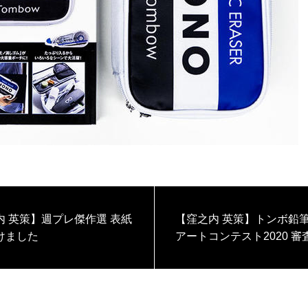
内 英策】週プレ傑作選 表紙
【窪之内 英策】トンボ鉛筆様
けました
アートコンテスト2020 審
めます