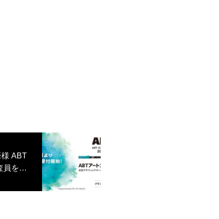
 ABT
査員を務