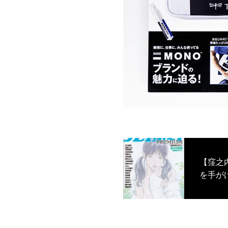
【窪之
を手が