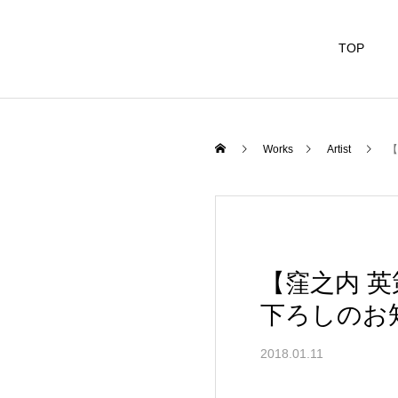
TOP
Works
Artist
【
【窪之内 
下ろしのお
2018.01.11