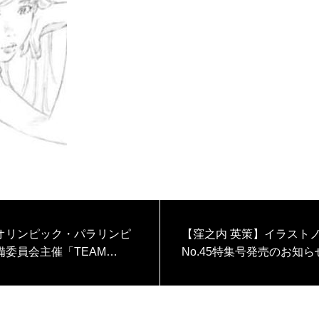
オリンピック・パラリンピ
【窪之内 英策】イラスト
備委員会主催「TEAM
No.45特集号発売のお知ら
OND」漫画家アレンジメン
行管理を手がけました