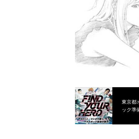
東京都
ック準
BEY
ト・進