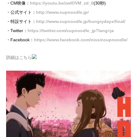
・CM映像：
https://youtu.be/zwIOVM_zd_0
(30秒)
・公式サイト：
http://www.cupnoodle.jp/
​・特設サイト：
http://www.cupnoodle.jp/hungrydays/final/
・Twitter：
https://twitter.com/cupnoodle_jp?lang=ja
・Facebook：
https://www.facebook.com/nissincupnoodle/
詳細はこちら