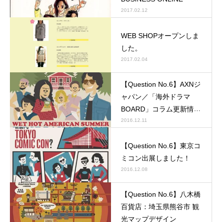
2017.02.12
WEB SHOPオープンしま
した。
2017.02.04
【Question No.6】AXNジ
ャパン／「海外ドラマ
BOARD」コラム更新情
報。
2016.12.11
【Question No.6】東京コ
ミコン出展しました！
2016.12.08
【Question No.6】八木橋
百貨店：埼玉県熊谷市 観
光マップデザイン