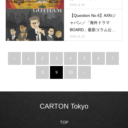
2016.11.30
【Question No.6】AXNジ
ャパン／「海外ドラマ
BOARD」最新コラム公
開。
2016.11.13
1
2
3
4
5
6
7
8
9
10
CARTON Tokyo
TOP